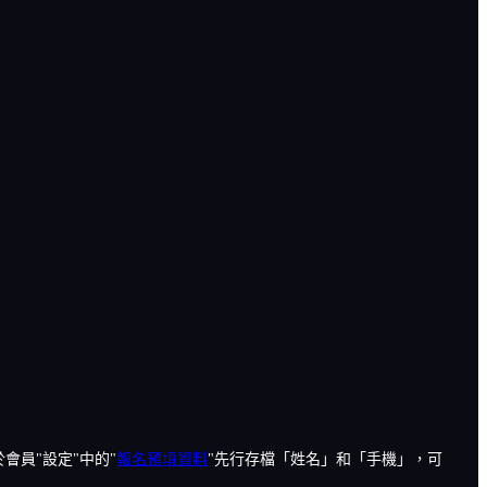
會員"設定"中的"
報名預填資料
"先行存檔「姓名」和「手機」，可