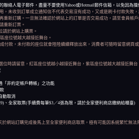
絡人電子郵件，盡量不要使用Yahoo或Hotmail郵件信箱，以免因
用，未收到訂單成立通知信不代表交易沒有成功，又或是刷卡付款失敗，
再重新訂購。一旦無法確認於網站上的訂單是否交易成功，請至會員帳戶
請重新訂票。
座位請於網站上購票。
紫區座位號越大越接近舞台。
內完成付款，未付款的座位就會陸陸續續釋放出來，消費者可隨時留意網頁
選位時請留意，紅區座位號越小越接近舞台，紫區座位號越大越接近舞台
號
通「非約定帳戶轉帳」之功能
付款
自動取消
9)、全家取票(手續費每筆$3／4張為限，請於全家便利商店繳納給櫃臺)
啟售當天於網站訂購完成後馬上至全家便利商店取票，極有可能因系統繁忙無