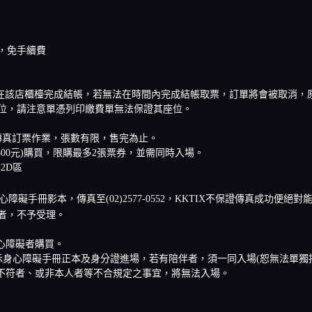
，免手續費
0分鐘內在該店櫃檯完成結帳，若無法在時間內完成結帳取票，訂單將會被取消
位，請注意單憑列印繳費單無法保證其座位。
礙席傳真訂票作業，張數有限，售完為止。
00元)購買，限購最多2張票券，並需同時入場。
2D區
障礙手冊影本，傳真至(02)2577-0552，KKTIX不保證傳真成功
者，不予受理。
心障礙者購買。
示身心障礙手冊正本及身分證進場，若有陪伴者，須一同入場(恕無法單獨
不符者、或非本人者等不合規定之事宜，將無法入場。