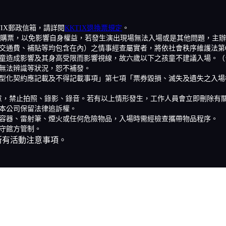
KTIX郵政信箱，請詳閱
KKTIX退換票規定
。
站購票，以免影響自身權益，若發生演出現場無法入場或是其他問題，主辦單
交通費、補貼等均包含在內）之情事經查屬實者，將依社會秩序維護法第6
童造成影響及其身高受限而影響視線，故六歲以下之孩童不建議入場。（台
無法辨識等狀況，恕不補發。
型化契約應記載及不得記載事項」第七項「票券毀損、滅失及遺失之入場
意，禁止拍照、錄影、錄音。若有以上情形發生，工作人員會立即刪除有
本公司保留法律追訴權。
容器、雷射筆、煙火或任何危險物品，入場時需經檢查攜帶物品程序。
守館方管制。
所有活動注意事項。