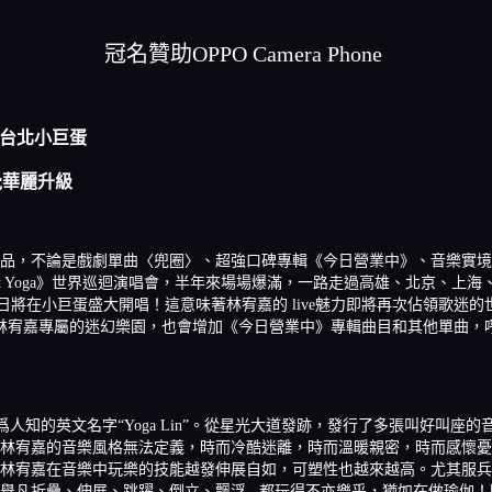
冠名贊助OPPO Camera Phone
台北小巨蛋
覺華麗升級
樂作品，不論是戲劇單曲〈兜圈〉、超強口碑專輯《今日營業中》、音樂實
eat Yoga》世界巡迴演唱會，半年來場場爆滿，一路走過高雄、北京、上海
4月15、16日將在小巨蛋盛大開唱！這意味著林宥嘉的 live魅力即將再次佔領歌迷的世
嘉專屬的迷幻樂園，也會增加《今日營業中》專輯曲目和其他單曲，呼籲歌迷期待由OP
於林宥嘉廣爲人知的英文名字“Yoga Lin”。從星光大道發跡，發行了多張
林宥嘉的音樂風格無法定義，時而冷酷迷離，時而溫暖親密，時而感懷憂
林宥嘉在音樂中玩樂的技能越發伸展自如，可塑性也越來越高。尤其服兵
舉凡折疊、伸展、跳躍、倒立、飄浮...都玩得不亦樂乎，猶如在做瑜伽