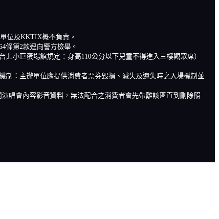
位及KKTIX概不負責。
4條第2款逕向警方檢舉。
北小巨蛋場館規定：身高110公分以下兒童不得進入三樓觀眾席）
機制：主辦單位應提供消費者票券毀損、滅失及遺失時之入場機制並
關演唱會內容影音資料，無法配合之消費者會先帶離該區直到刪除照