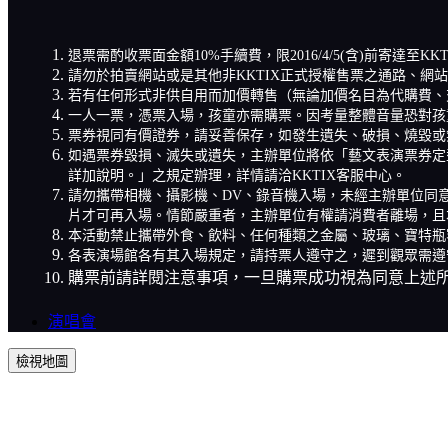
退票需酌收票面金額10%手續費，限2016/4/5(含)前寄達至K
請勿於拍賣網站或是其他非KKTIX正式授權售票之通路、網
若有任何形式非供自用而加價轉售（無論加價名目為代購費、
一人一票，憑票入場，孩童亦需購票。因考量整體音量恐對孩
票券視同有價證券，請妥善保存，如發生遺失、破損、燒毀或
如遇票券毀損、滅失或遺失，主辦單位將依「藝文表演票券定
詳加說明。」之規定辦理，詳情請洽KKTIX客服中心。
請勿攜帶相機、攝影機、DV、錄音機入場，未經主辦單位同
片才可再入場。情節嚴重者，主辦單位有權請消費者離場，且
本活動禁止攜帶外食、飲料、任何種類之金屬、玻璃、寶特瓶
各表演場館各有其入場規定，請持票人遵守之，遲到觀眾需遵
購票前請詳閱注意事項，一旦購票成功視為同意上述
演唱會
檢視地圖