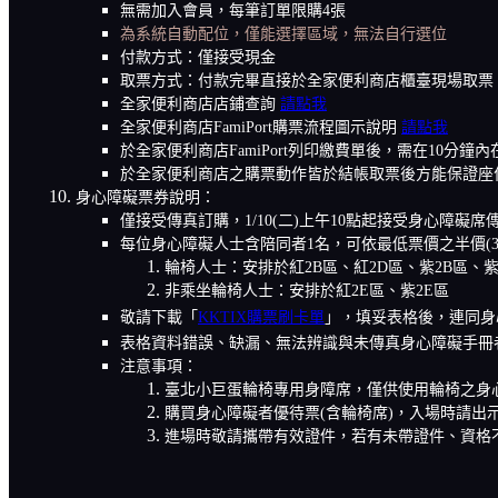
無需加入會員，每筆訂單限購4張
為系統自動配位，僅能選擇區域，無法自行選位
付款方式：僅接受現金
取票方式：付款完畢直接於全家便利商店櫃臺現場取票
全家便利商店店鋪查詢
請點我
全家便利商店FamiPort購票流程圖示說明
請點我
於全家便利商店FamiPort列印繳費單後，需在1
於全家便利商店之購票動作皆於結帳取票後方能保證座
身心障礙票券說明：
僅接受傳真訂購，1/10(二)上午10點起接受身心障
每位身心障礙人士含陪同者1名，可依最低票價之半價(3
輪椅人士：安排於紅2B區、紅2D區、紫2B區、紫
非乘坐輪椅人士：安排於紅2E區
、紫2E區
敬請下載
「
KKTIX購票刷卡單
」
，
填妥表格後，連同身心
表格資料錯誤、缺漏、無法辨識與未傳真身心障礙手冊
注意事項：
臺北小巨蛋輪椅專用身障席，僅供使用輪椅之身
購買身心障礙者優待票(含輪椅席)，入場時請出
進場時敬請攜帶有效證件，若有未帶證件、資格