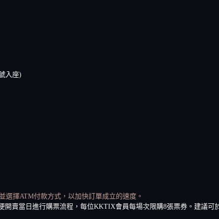
場對號入座)
並選擇ATM付款方式，以加快訂單成立的速度。
便開賣當日進行購票流程，每位KKTIX會員每場次限購8張票券
。
建議可於