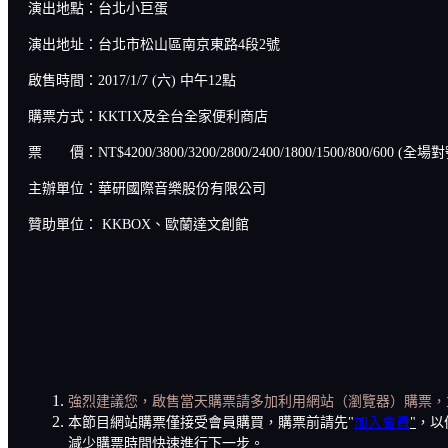
演出地點：台北小巨蛋
演出地址：台北市松山區南京東路4段2號
啟售時間：2017/1/7 (六) 中午12點
購票方式：KKTIX及全台全家便利商店
票 價：NT$4200/3800/3200/2800/2400/1800/1500/800/600 (全
主辦單位：華研國際音樂股份有限公司
贊助單位： KKBOX、歐蘭達文創館
強烈建議您，啟售當天購票請多加利用網站（瀏覽器）購票，
本節目網站購票僅接受會員購買，購票前請先"
加入會員
"
，以
減少購票時間快速進行下一步。