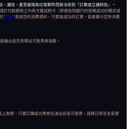
為擋信、漏信，甚至被視為垃圾郵件而無法收到『訂單成立通知信』。
請於付款期限之內再次嘗試刷卡（即便收到銀行的授權成功的簡訊或
的"
訂單
"查詢您的消費資料，只要是成功的訂單，皆會顯示您所消費
或是機台是否有釋出可售票券張數。
法馬上取票，只要訂購成功票券在演出前皆可取票，請擇日再至全家便