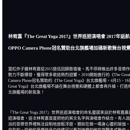
林宥嘉『The Great Yoga 2017
』世界巡迴演唱會 2017
年返航
OPPO Camera Phone
冠名贊助台北旗艦場加碼新歌舞台視
當紅炸子雞林宥嘉從2015退伍回歸歌壇後，馬不停蹄推出許多音
勢力不斷爆發，獲得眾多歌迷熱烈迴響。2016開始進行的《The Gr
Camera Phone冠名贊助的《The Great Yoga》台北旗艦場，
Great Yoga》台北旗艦場不論在舞台視覺和硬體上都會再升級，打造林宥
北旗艦場的新氣象！
『The Great Yoga 2017』世界巡迴演唱會的命名靈感來自
迴演唱會，這次林宥嘉首度把他的英文名字與演唱會作結合。有人說
派的音樂世界裡無法自制地放鬆浮遊，猶如在做一場身心靈的瑜伽。
自在的。從他的音樂作品中仿佛可以看到快樂的他在挑戰各式動作，