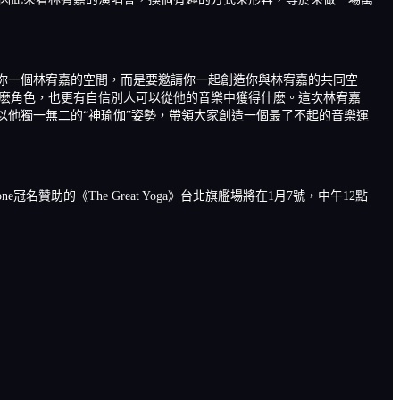
是要給你一個林宥嘉的空間，而是要邀請你一起創造你與林宥嘉的共同空
什麽角色，也更有自信別人可以從他的音樂中獲得什麽。這次林宥嘉
宥嘉將以他獨一無二的“神瑜伽”姿勢，帶領大家創造一個最了不起的音樂運
e冠名贊助的《The Great Yoga》台北旗艦場將在1月7號，中午12點