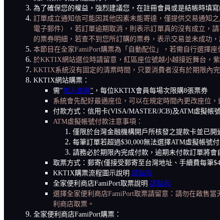
為了確保您的權益，強烈建議您，在註冊會員或是結帳時填寫的聯
訂單成立通知信可能因其他因素未能寄達，僅提供交易通知之
電子郵件），若訂單逾期取消，則表示訂單真的沒有成立，請
的票券明細，若查不到您所訂購的票券，表示交易並未成功，
本
節目
在全家FamiPort購票為「自動配位」，若需自行選擇
於KKTIX網站選位時請留意，紅區座位號越小越接近舞台，
KKTIX系統沒有固定的清票時間，只要消費者沒有於期限
KKTIX網站購票：
需
"
加入會員
"
，
每位KKTIX會員每場次限購8張票券
系統會先配好最適座位，可以在規定時間內更改座位，
付款方式：信用卡(VISA/MASTER/JCB)及ATM虛擬帳
ATM虛擬帳號付款注意事項：
僅限於台灣金融機構開戶所核發之提款卡並已開
每筆訂單若超過$30,000無法選擇ATM虛擬帳號
請務必於期限內完成付款，逾期未付款訂單將會
取票方式：郵寄(僅接受郵寄至台灣地址、手續費每筆$4
KKTIX購票流程圖示說明
請點我
全家便利商店FamiPort取票說明
請點我
選擇全家便利商店FamiPort取票請留意：請勿在
利商店取票。
全家便利商店FamiPort購票：