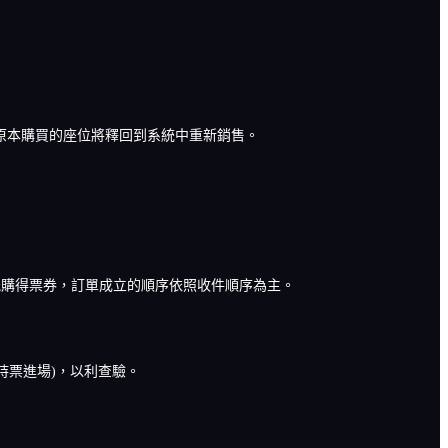
，原本購買的座位將釋回到系統中重新銷售。
便絕對能購得票券，訂單成立的順序依照收件順序為主。
持票進場)，以利查驗。