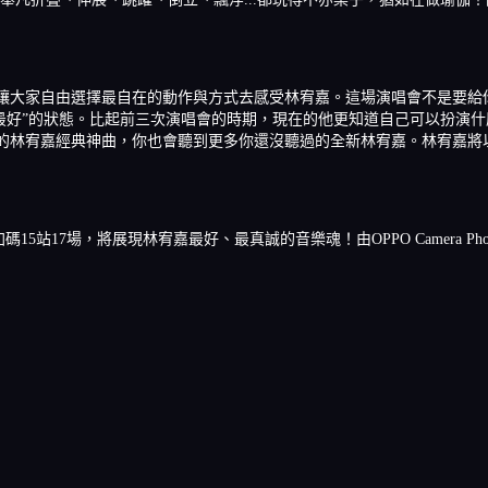
的特色就是可以讓大家自由選擇最自在的動作與方式去感受林宥嘉。這場演唱會不
最好”的狀態。比起前三次演唱會的時期，現在的他更知道自己可以扮演
以聽到你最熟悉的林宥嘉經典神曲，你也會聽到更多你還沒聽過的全新林宥嘉。林
加碼15站17場，將展現林宥嘉最好、最真誠的音樂魂！由OPPO Camera Phon