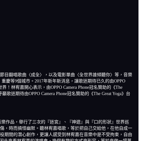
境節目翻唱歌曲〈成全〉，以及電影單曲〈全世界誰傾聽你〉等，音樂
、重慶等9個城市。2017年新年新消息，讓歌迷期待已久的由OPPO
界！林宥嘉開心表示，由OPPO Camera Phone冠名贊助的《The
PO Camera Phone冠名贊助的《The Great Yoga》台
叫好叫座的音樂作品，舉行了三次的『迷宮』、『神遊』與『口的形狀』世界巡
傷，時而搞怪幽默。聽林宥嘉唱歌，等於把自己交給他，在他自成一
役期間的潛心創作，更讓人感受到林宥嘉在音樂中是不受拘束，自由
！因此來看林宥嘉的演唱會，換個有趣的方式來形容，等於來做一場萬